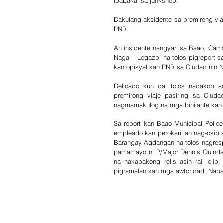
ipabakal sa junkshop.
Dakulang aksidente sa premirong viaj
PNR.
An insidente nangyari sa Baao, Cam
Naga – Legazpi na tolos pigreport s
kan opisyal kan PNR sa Ciudad nin 
Delicado kun dai tolos nadakop a
premirong viaje pasiring sa Ciud
nagmamakulog na mga bihilante kan 
Sa report kan Baao Municipal Polic
empleado kan perokaril an nag-osip s
Barangay Agdangan na tolos nagres
pamamayo ni P/Major Dennis Quindar
na nakapakong relis asin rail cli
pigramalan kan mga awtoridad. Nabaw