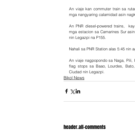
An viaje kan commuter train sa rut
mga nangyaring calamidad asin nagk
An PNR diesel-powered trains,  ka
mga estacion sa Camarines Sur asin 
nin Legazpi na P155.
Nahali sa PNR Station alas 5:45 nin a
An viaje nagpopondo sa Naga, Pili, I
flag stops sa Baao, Lourdes, Bato
Ciudad nin Legazpi.
Bikol News
header.all-comments