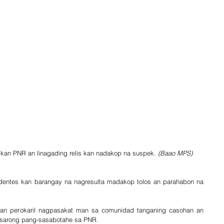
 kan PNR an linagading relis kan nadakop na suspek. 
(Baao MPS)
entes kan barangay na nagresulta madakop tolos an parahabon na 
kan perokaril nagpasakat man sa comunidad tanganing casohan an 
a sarong pang-sasabotahe sa PNR.