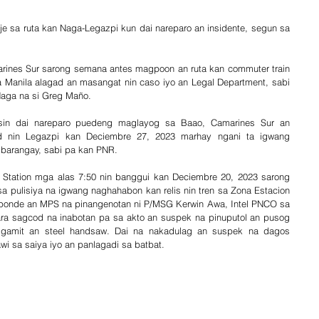
e sa ruta kan Naga-Legazpi kun dai nareparo an insidente, segun sa  
arines Sur sarong semana antes magpoon an ruta kan commuter train 
a Manila alagad an masangat nin caso iyo an Legal Department, sabi 
Naga na si Greg Maño.
sin dai nareparo puedeng maglayog sa Baao, Camarines Sur an 
ad nin Legazpi kan Deciembre 27, 2023 marhay ngani ta igwang 
barangay, sabi pa kan PNR.
e Station mga alas 7:50 nin banggui kan Deciembre 20, 2023 sarong 
a pulisiya na igwang naghahabon kan relis nin tren sa Zona Estacion 
ponde an MPS na pinangenotan ni P/MSG Kerwin Awa, Intel PNCO sa 
a sagcod na inabotan pa sa akto an suspek na pinuputol an pusog 
p, gamit an steel handsaw. Dai na nakadulag an suspek na dagos 
i sa saiya iyo an panlagadi sa batbat.