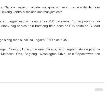
ang Naga – Legazpi naibalik matapos nin anom na taon dahilan kan 
ukulang kaidto si makina kan manijamiento.
yang magpalunad nin sagcod sa 250 pasajeros, 16 nagpupundo sa 
Albay nag-oopresir nin baratong flete poon sa P15 hasta sa Ciudad 
ga siring man si hali sa Legazpi PNR alas 5:45.
riga, Polangui, Ligao, Travesia, Daraga, asin Legazpi. An dugang na 
, Matacon, Oas, Bagtang, Washington Drive, asin Capantawan kan 