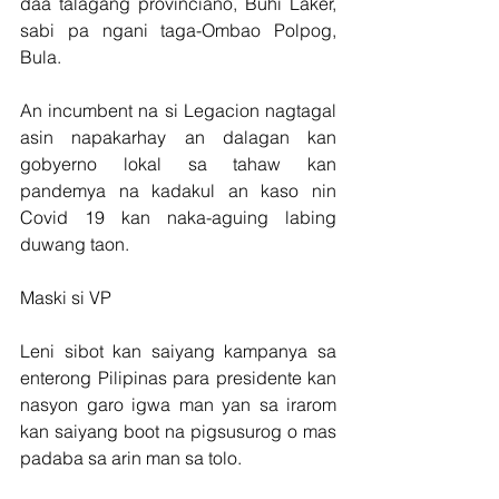
daa talagang provinciano, Buhi Laker, 
sabi pa ngani taga-Ombao Polpog, 
Bula.
An incumbent na si Legacion nagtagal 
asin napakarhay an dalagan kan 
gobyerno lokal sa tahaw kan 
pandemya na kadakul an kaso nin 
Covid 19 kan naka-aguing labing 
duwang taon. 
Maski si VP 
Leni sibot kan saiyang kampanya sa 
enterong Pilipinas para presidente kan 
nasyon garo igwa man yan sa irarom 
kan saiyang boot na pigsusurog o mas 
padaba sa arin man sa tolo.