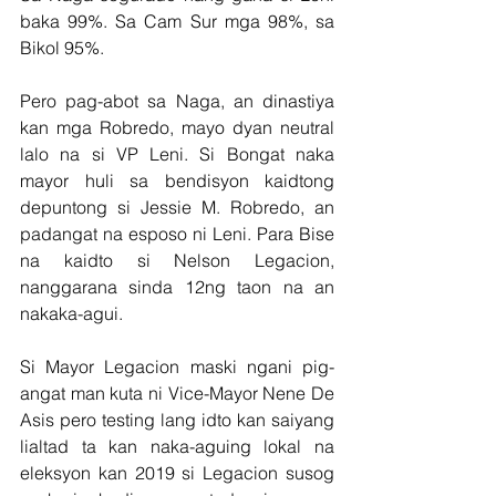
baka 99%. Sa Cam Sur mga 98%, sa 
Bikol 95%.
Pero pag-abot sa Naga, an dinastiya 
kan mga Robredo, mayo dyan neutral 
lalo na si VP Leni. Si Bongat naka 
mayor huli sa bendisyon kaidtong 
depuntong si Jessie M. Robredo, an 
padangat na esposo ni Leni. Para Bise 
na kaidto si Nelson Legacion, 
nanggarana sinda 12ng taon na an 
nakaka-agui.
Si Mayor Legacion maski ngani pig-
angat man kuta ni Vice-Mayor Nene De 
Asis pero testing lang idto kan saiyang 
lialtad ta kan naka-aguing lokal na 
eleksyon kan 2019 si Legacion susog 