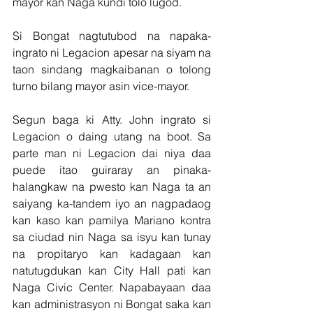
mayor kan Naga kundi tolo lugod.
Si Bongat nagtutubod na napaka-
ingrato ni Legacion apesar na siyam na 
taon sindang magkaibanan o tolong 
turno bilang mayor asin vice-mayor. 
Segun baga ki Atty. John ingrato si 
Legacion o daing utang na boot. Sa 
parte man ni Legacion dai niya daa 
puede itao guiraray an pinaka-
halangkaw na pwesto kan Naga ta an 
saiyang ka-tandem iyo an nagpadaog 
kan kaso kan pamilya Mariano kontra 
sa ciudad nin Naga sa isyu kan tunay 
na propitaryo kan kadagaan kan 
natutugdukan kan City Hall pati kan 
Naga Civic Center. Napabayaan daa 
kan administrasyon ni Bongat saka kan 