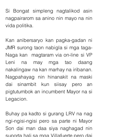
Si Bongat simpleng nagtalikod asin 
nagpairarom sa anino nin mayo na nin 
vida politika.
Kan anibersaryo kan pagka-gadan ni 
JMR surong taon nabigla si mga taga-
Naga kan  magtaram via on-line si VP 
Leni na may mga tao daang 
nakalingaw na kan marhay na iribanan. 
Nagpahayag nin hinanakit na maski 
dai sinambit kun siisay pero an 
pigtutumbok an incumbent Mayor na si 
Legacion.
Buhay pa kadto si gurang LRV na nag 
ngi-ngisi-ngisi pero sa parte ni Mayor 
Son dai man daa siya naghagad nin 
suporta hali sa mga Villafuerte pero dai 