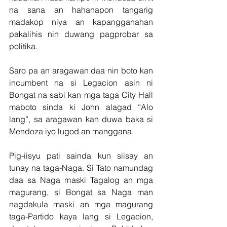
na sana an hahanapon tangarig 
madakop niya an kapangganahan 
pakalihis nin duwang pagprobar sa 
politika.
Saro pa an aragawan daa nin boto kan 
incumbent na si Legacion asin ni 
Bongat na sabi kan mga taga City Hall 
maboto sinda ki John alagad “Alo 
lang”, sa aragawan kan duwa baka si 
Mendoza iyo lugod an manggana.
Pig-iisyu pati sainda kun siisay an 
tunay na taga-Naga. Si Tato namundag 
daa sa Naga maski Tagalog an mga 
magurang, si Bongat sa Naga man 
nagdakula maski an mga magurang 
taga-Partido kaya lang si Legacion, 