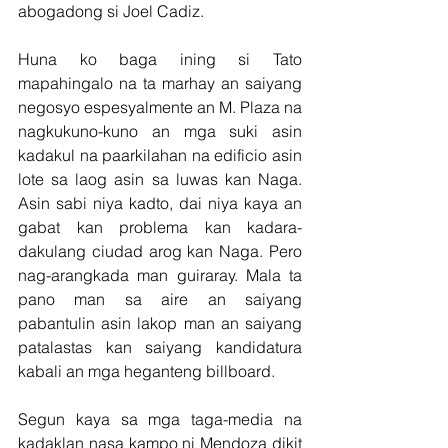
abogadong si Joel Cadiz.
Huna ko baga ining si Tato 
mapahingalo na ta marhay an saiyang 
negosyo espesyalmente an M. Plaza na 
nagkukuno-kuno an mga suki asin 
kadakul na paarkilahan na edificio asin 
lote sa laog asin sa luwas kan Naga. 
Asin sabi niya kadto, dai niya kaya an 
gabat kan problema kan kadara-
dakulang ciudad arog kan Naga. Pero 
nag-arangkada man guiraray. Mala ta 
pano man sa aire an saiyang 
pabantulin asin lakop man an saiyang 
patalastas kan saiyang kandidatura 
kabali an mga heganteng billboard.
Segun kaya sa mga taga-media na 
kadaklan nasa kampo ni Mendoza dikit 