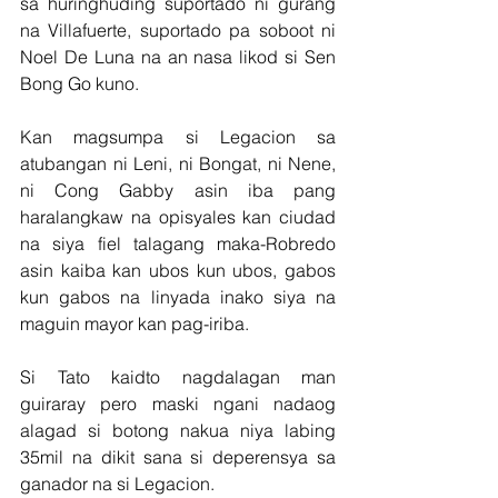
sa huringhuding suportado ni gurang 
na Villafuerte, suportado pa soboot ni 
Noel De Luna na an nasa likod si Sen 
Bong Go kuno.
Kan magsumpa si Legacion sa 
atubangan ni Leni, ni Bongat, ni Nene, 
ni Cong Gabby asin iba pang 
haralangkaw na opisyales kan ciudad 
na siya fiel talagang maka-Robredo 
asin kaiba kan ubos kun ubos, gabos 
kun gabos na linyada inako siya na 
maguin mayor kan pag-iriba.
Si Tato kaidto nagdalagan man 
guiraray pero maski ngani nadaog 
alagad si botong nakua niya labing 
35mil na dikit sana si deperensya sa 
ganador na si Legacion.