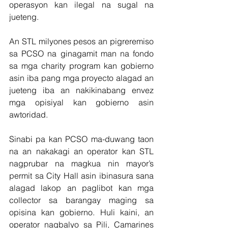
operasyon kan ilegal na sugal na 
jueteng.  
An STL milyones pesos an pigreremiso 
sa PCSO na ginagamit man na fondo 
sa mga charity program kan gobierno 
asin iba pang mga proyecto alagad an 
jueteng iba an nakikinabang envez 
mga opisiyal kan gobierno asin 
awtoridad.
Sinabi pa kan PCSO ma-duwang taon 
na an nakakagi an operator kan STL 
nagprubar na magkua nin mayor’s 
permit sa City Hall asin ibinasura sana 
alagad lakop an paglibot kan mga 
collector sa barangay maging sa 
opisina kan gobierno. Huli kaini, an 
operator nagbalyo sa Pili, Camarines 