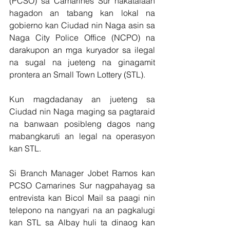
(PCSO) sa Camarines Sur nakatalaan 
hagadon an tabang kan lokal na 
gobierno kan Ciudad nin Naga asin sa 
Naga City Police Office (NCPO) na 
darakupon an mga kuryador sa ilegal 
na sugal na jueteng na ginagamit 
prontera an Small Town Lottery (STL).
Kun magdadanay an jueteng sa 
Ciudad nin Naga maging sa pagtaraid 
na banwaan posibleng dagos nang 
mabangkaruti an legal na operasyon 
kan STL.
Si Branch Manager Jobet Ramos kan 
PCSO Camarines Sur nagpahayag sa 
entrevista kan Bicol Mail sa paagi nin 
telepono na nangyari na an pagkalugi 
kan STL sa Albay huli ta dinaog kan 