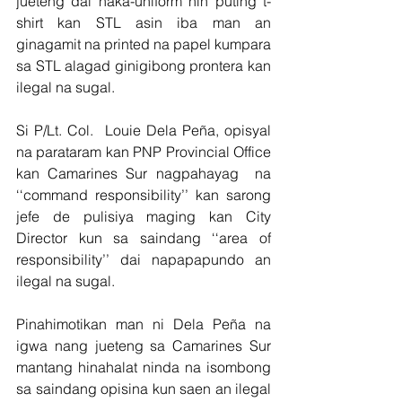
jueteng dai naka-uniform nin puting t-
shirt kan STL asin iba man an 
ginagamit na printed na papel kumpara 
sa STL alagad ginigibong prontera kan 
ilegal na sugal.
Si P/Lt. Col.  Louie Dela Peña, opisyal 
na parataram kan PNP Provincial Office 
kan Camarines Sur nagpahayag  na 
‘‘command responsibility’’ kan sarong 
jefe de pulisiya maging kan City 
Director kun sa saindang ‘‘area of 
responsibility’’ dai napapapundo an 
ilegal na sugal.
Pinahimotikan man ni Dela Peña na 
igwa nang jueteng sa Camarines Sur 
mantang hinahalat ninda na isombong 
sa saindang opisina kun saen an ilegal 