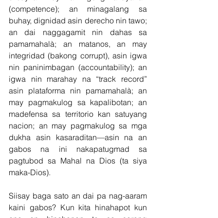
(competence); an minagalang sa 
buhay, dignidad asin derecho nin tawo; 
an dai naggagamit nin dahas sa 
pamamahalà; an matanos, an may 
integridad (bakong corrupt), asin igwa 
nin paninimbagan (accountability); an 
igwa nin marahay na “track record” 
asin plataforma nin pamamahalà; an 
may pagmakulog sa kapalibotan; an 
madefensa sa territorio kan satuyang 
nacion; an may pagmakulog sa mga 
dukha asin kasaraditan—asin na an 
gabos na ini nakapatugmad sa 
pagtubod sa Mahal na Dios (ta siya 
maka-Dios).
Siisay baga sato an dai pa nag-aaram 
kaini gabos? Kun kita hinahapot kun 