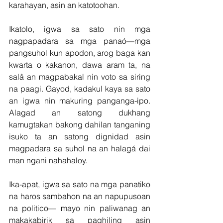
karahayan, asin an katotoohan.
Ikatolo, igwa sa sato nin mga 
nagpapadara sa mga panaó—mga 
pangsuhol kun apodon, arog baga kan 
kwarta o kakanon, dawa aram ta, na 
salâ an magpabakal nin voto sa siring 
na paagi. Gayod, kadakul kaya sa sato 
an igwa nin makuring panganga-ipo. 
Alagad an satong dukhang 
kamugtakan bakong dahilan tanganing 
isuko ta an satong dignidad asin 
magpadara sa suhol na an halagá dai 
man ngani nahahaloy.
Ika-apat, igwa sa sato na mga panatiko 
na haros sambahon na an napupusoan 
na politico— mayo nin paliwanag an 
makakabirik sa paghiling asin 