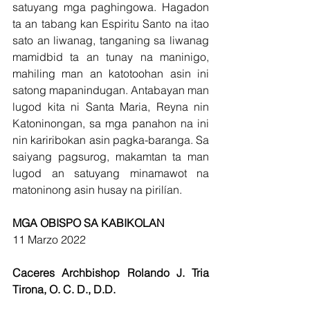
satuyang mga paghingowa. Hagadon 
ta an tabang kan Espiritu Santo na itao 
sato an liwanag, tanganing sa liwanag 
mamidbid ta an tunay na maninigo, 
mahiling man an katotoohan asin ini 
satong mapanindugan. Antabayan man 
lugod kita ni Santa Maria, Reyna nin 
Katoninongan, sa mga panahon na ini 
nin kariribokan asin pagka-baranga. Sa 
saiyang pagsurog, makamtan ta man 
lugod an satuyang minamawot na 
matoninong asin husay na pirilían.
MGA OBISPO SA KABIKOLAN 
11 Marzo 2022
Caceres Archbishop Rolando J. Tria 
Tirona, O. C. D., D.D.