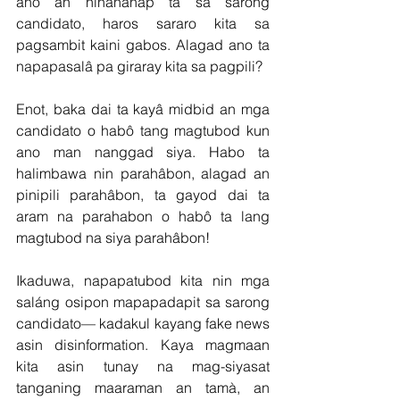
ano an hinahanap ta sa sarong 
candidato, haros sararo kita sa 
pagsambit kaini gabos. Alagad ano ta 
napapasalâ pa giraray kita sa pagpili?
Enot, baka dai ta kayâ midbid an mga 
candidato o habô tang magtubod kun 
ano man nanggad siya. Habo ta 
halimbawa nin parahâbon, alagad an 
pinipili parahâbon, ta gayod dai ta 
aram na parahabon o habô ta lang 
magtubod na siya parahâbon!
Ikaduwa, napapatubod kita nin mga 
saláng osipon mapapadapit sa sarong 
candidato— kadakul kayang fake news 
asin disinformation. Kaya magmaan 
kita asin tunay na mag-siyasat 
tanganing maaraman an tamà, an 