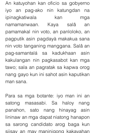
An katuyohan kan oficio sa gobyerno 
iyo an pag-ako nin katungdan na 
ipinagkatiwala kan mga 
namamanwaan. Kaya salâ an 
pamamakal nin voto, an panloloko, an 
pagputik asin pagdayà makakua sana 
nin voto tanganing manggana. Salâ an 
pag-samantalá sa kadukhaan asin 
kakulangan nin pagkasabot kan mga 
tawo; sala an pagratak sa kapwa orog 
nang gayo kun ini sahot asin kaputikan 
man sana.
Para sa mga botante: iyo man ini an 
satong masasabi. Sa haloy nang 
panahon, sato nang hinayag asin 
lininaw an mga dapat niatong hanapon 
sa sarong candidato arog baga kun 
siisay an may maninigong kakayahan 