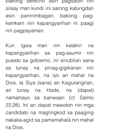
bakong derecho asin pagsadiri nin 
siisay man kundi ini sarong katungdan 
asin paninimbagan, bakong pag-
kamkam nin kapangyarihan ni paagi 
nin pagpayaman.
Kun igwa man nin katakin na 
kapangyarihan sa pag-asumir nin 
puesto sa gobierno, ini sinublían sana 
sa tunay na pinag-gigikanan nin 
kapangyarihan, na iyo an mahal na 
Dios, ta Siya (sana) an Kagurangnan, 
an tunay na Hade, na (dapat) 
namamayo sa banwaan (cf. Salmo 
22,28). Ini an dapat mawoton nin mga 
candidato na maglingkod sa paaging 
nakaka-agid sa pamamahalà nin mahal 
na Dios.