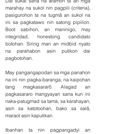
Dai sukat sana na aramon ta an mga 
marahay na sukol nin pagpili (criteria), 
pasigurohon ta na tugmâ an sukol na 
ini sa pagkatawo nin satong pipilíon. 
Boot sabihon, an maninigo, may 
integridad, honestong candidato 
botohan. Siring man an midbid nyato 
na parahabon asin putikon dai 
pagbotohan.
May pangangapodan sa mga panahon 
na ini nin pagka-baranga, na kaipohan 
tang magkasararô. Alagad an 
pagkasararo mangyayari sana kun ini 
naka-patugmad sa tamà, sa karahayan, 
asin sa katotoohan, bako sa salâ, 
maraot asin kaputikan.
Ibanhan ta nin pagpangadyi an 