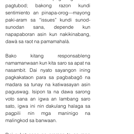
pagtubod; bakong razon kundi 
sentimiento an pinapa-orog—mayong 
paki-aram sa “issues” kundi sunod- 
sunodan sana, depende kun 
napapaboran asin kun nakikinabang, 
dawà sa raot na pamamahalà.
Bako kitang responsableng 
namamanwaan kun kita saro sa apat na 
nasambit. Dai nyato sayangon ining 
pagkakataon para sa pagbabagô na 
madara sa tunay na katiwasayan asin 
paguswag. Isipon ta na dawa sarong 
voto sana an igwa an lambang saro 
sato, igwa ini nin dakulang halaga sa 
pagpili nin mga maninigo na 
malingkod sa banwaan.