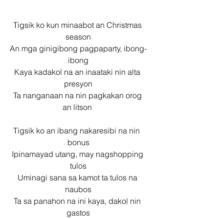
Tigsik ko kun minaabot an Christmas 
season
An mga ginigibong pagpaparty, ibong-
ibong
Kaya kadakol na an inaataki nin alta 
presyon
Ta nanganaan na nin pagkakan orog 
an litson 
Tigsik ko an ibang nakaresibi na nin  
bonus
Ipinamayad utang, may nagshopping 
tulos
Uminagi sana sa kamot ta tulos na 
naubos
Ta sa panahon na ini kaya, dakol nin 
gastos