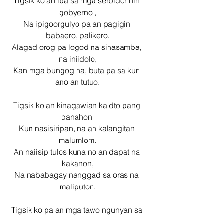
Tigsik ko an iba sa mga serbidor nin 
gobyerno ,
Na ipigoorgulyo pa an pagigin 
babaero, palikero.
Alagad orog pa logod na sinasamba, 
na iniidolo,
Kan mga bungog na, buta pa sa kun 
ano an tutuo.
Tigsik ko an kinagawian kaidto pang 
panahon,
Kun nasisiripan, na an kalangitan 
malumlom.
An naiisip tulos kuna no an dapat na 
kakanon,
Na nababagay nanggad sa oras na 
maliputon.
Tigsik ko pa an mga tawo ngunyan sa 