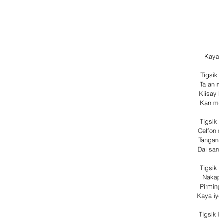
Kaya
Tigsik
Ta an 
Kiisay
Kan mg
Tigsik
Celfon 
Tangani
Dai san
Tigsik
Nakap
Pirmin
Kaya iy
Tigsik