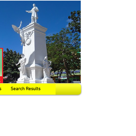
s
Search Results