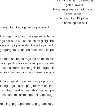
Tigsik ko ining mga tawong 
ganid, switik
Na an mga mata singkit, garo 
sana ikinurit
Teritoryo kan Pilipinas 
sinasakop nin pirit
manan kan kadagatan pigpaparairikit
 ko, mga magurang na sige an reklamo
mga aki puro ML sa celfon an ginigiribo
 kasalan, pigbarakalan baga kaya nindo
a gadgets na dai pa man ninda kaipo
 ko man an iba sa mga ina na makauyit
na an panlinga sa mga aki pang saradit
 dai maistorbo kun naghihibi, nagpipirit
a labot kun ano an magin resulta ngapit
 ko an mga aki ngunyan kun pigsusugo
irang tugal na dai pa giraray minahiro
g simbag halat ngona, atyan na, iyo po
o na sana minahiro logod si nagsusugo 
 ko ining ipigpapautob na pagpabakuna