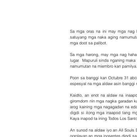
Sa mga oras na ini may mga nag li
satuyang mga naka aging namumutan
mga doot sa palibot.
Sa mga harong, may mga nag hahara
lugar.  Mapuruli sinda nganing maka
namumutan na miembro kan pamilya.
Poon sa banggi kan Octubre 31 abot
espesyal na mga aldaw asin banggi n
Kaidto, an enot na aldaw na inaapo
giromdom nin mga nagka garadan ka
arog kaining mga nagagadan na edad
digdi si itong mga inaapod tang m
Kaya inapod ta ining Todos Los Santo
An sunod na aldaw iyo an All Souls 
oorolayan an mga inosentes digdi sa 