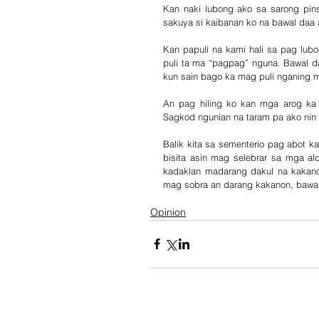
Kan naki lubong ako sa sarong pins
sakuya si kaibanan ko na bawal daa 
Kan papuli na kami hali sa pag lub
puli ta ma “pagpag” nguna. Bawal da
kun sain bago ka mag puli nganing 
An pag hiling ko kan mga arog ka 
Sagkod ngunian na taram pa ako nin
Balik kita sa sementerio pag abot 
bisita asin mag selebrar sa mga al
kadaklan madarang dakul na kakanon
mag sobra an darang kakanon, bawal
Opinion