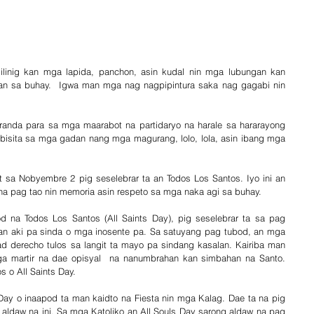
linig kan mga lapida, panchon, asin kudal nin mga lubungan kan 
 sa buhay.  Igwa man mga nag nagpipintura saka nag gagabi nin 
nda para sa mga maarabot na partidaryo na harale sa hararayong 
 bisita sa mga gadan nang mga magurang, lolo, lola, asin ibang mga 
 
 sa Nobyembre 2 pig seselebrar ta an Todos Los Santos. Iyo ini an 
a pag tao nin memoria asin respeto sa mga naka agi sa buhay.
d na Todos Los Santos (All Saints Day), pig seselebrar ta sa pag 
n aki pa sinda o mga inosente pa. Sa satuyang pag tubod, an mga 
 derecho tulos sa langit ta mayo pa sindang kasalan. Kairiba man 
ga martir na dae opisyal  na nanumbrahan kan simbahan na Santo. 
s o All Saints Day.
Day o inaapod ta man kaidto na Fiesta nin mga Kalag. Dae ta na pig 
aldaw na ini. Sa mga Katoliko an All Souls Day sarong aldaw na pag 