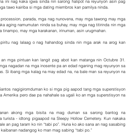
 ini nag kaka igwa sinda nin sarong halipot na reyunyon asin pag 
a tawo kairiba si mga dating miembros kan pamilya ninda.  
a procession, parada, mga nag nunovena, may mga tawong may mga 
aka aging namumutan ninda sa buhay, may mga nag titirinda nin mga 
a tinampo, may mga karakanan, irinuman, asin urugmahan. 
ritu nag lalaag o nag hahandog sinda nin mga arak na arog kan 
an mga pintuan kan langit pag abot kan matanga nin Octubre 31. 
g mga nagadan na mga inosente pa an edad nganing mag reyunyon sa 
as. Si ibang mga kalag na may edad na, na bale man sa reyunyon na 
Santos nagigiromduman ko si mga pig aapod tang mga superstisyon 
sa Amerika pero dae pa nahahale sa ugali ko an mga superstisyon na 
anan akong mga bisita na mag duman sa sarong bantog na 
turista - idtong pigaapod na Sleepy Hollow Cemetery. Kun nakaka 
le an pag taram ko nin “tabi po”. Huna ko ako sana an nag sasabing 
na kaibanan nadangog ko man mag sabing “tabi po.” 