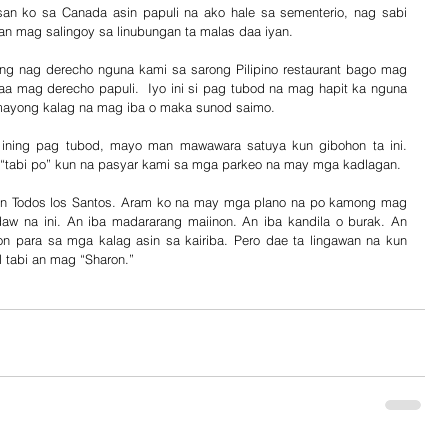
an ko sa Canada asin papuli na ako hale sa sementerio, nag sabi 
an mag salingoy sa linubungan ta malas daa iyan. 
ong nag derecho nguna kami sa sarong Pilipino restaurant bago mag 
a mag derecho papuli.  Iyo ini si pag tubod na mag hapit ka nguna 
mayong kalag na mag iba o maka sunod saimo. 
ining pag tubod, mayo man mawawara satuya kun gibohon ta ini. 
 “tabi po” kun na pasyar kami sa mga parkeo na may mga kadlagan. 
kan Todos los Santos. Aram ko na may mga plano na po kamong mag 
daw na ini. An iba madararang maiinon. An iba kandila o burak. An 
 para sa mga kalag asin sa kairiba. Pero dae ta lingawan na kun 
 tabi an mag “Sharon.”