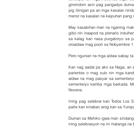
giromdom asin pag pangadye duman 
pig lilinigan pa an mga kasalan nin
menor na kasalan na kaipuhan pang m
May kasabihan man na nganing maka 
gibo nin inaapod na plenario indulhe
sa kalag kan nasa purgatoryo sa p
oroaldaw mag poon sa Nobyembre 1
Pero ngunian na mga aldaw sabay ta 
Kan nag aadal pa ako sa Naga, an a
parientes o mag sulo nin mga kand
aldaw na mag pasyar sa sementeryo 
sementeryo kairiba mga barkada. Mi
Novena.
Ining pag selebrar kan Todos Los 
parte kan kinaban arog kan sa Yurop
Duman sa Mehiko igwa man sindang p
ining selebrasyon na ini matanga na