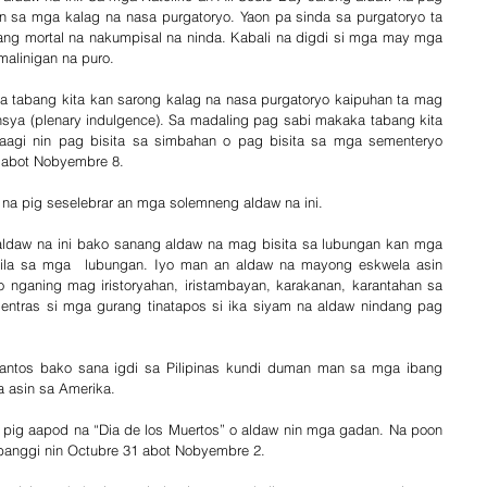
sa mga kalag na nasa purgatoryo. Yaon pa sinda sa purgatoryo ta 
dang mortal na nakumpisal na ninda. Kabali na digdi si mga may mga 
alinigan na puro.
tabang kita kan sarong kalag na nasa purgatoryo kaipuhan ta mag 
nsya (plenary indulgence). Sa madaling pag sabi makaka tabang kita 
aagi nin pag bisita sa simbahan o pag bisita sa mga sementeryo 
 abot Nobyembre 8.
na pig seselebrar an mga solemneng aldaw na ini. 
ldaw na ini bako sanang aldaw na mag bisita sa lubungan kan mga 
ila sa mga  lubungan. Iyo man an aldaw na mayong eskwela asin 
nganing mag iristoryahan, iristambayan, karakanan, karantahan sa 
entras si mga gurang tinatapos si ika siyam na aldaw nindang pag 
Santos bako sana igdi sa Pilipinas kundi duman man sa mga ibang 
a asin sa Amerika.
ig aapod na “Dia de los Muertos” o aldaw nin mga gadan. Na poon 
 banggi nin Octubre 31 abot Nobyembre 2. 