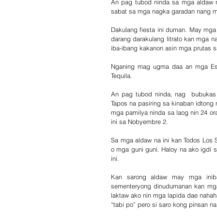
An pag tubod ninda sa mga aldaw na
sabat sa mga nagka garadan nang mg
Dakulang fiesta ini duman. May mg
darang darakulang litrato kan mga n
iba-ibang kakanon asin mga prutas s
Nganing mag ugma daa an mga Espi
Tequila.
An pag tubod ninda, nag  bubukas 
Tapos na pasiring sa kinaban idton
mga pamilya ninda sa laog nin 24 or
ini sa Nobyembre 2. 
Sa mga aldaw na ini kan Todos Los 
o mga guni guni. Haloy na ako igdi 
ini.
Kan sarong aldaw may mga inib
sementeryong dinudumanan kan mga 
laktaw ako nin mga lapida dae nahaha
“tabi po” pero si saro kong pinsan 