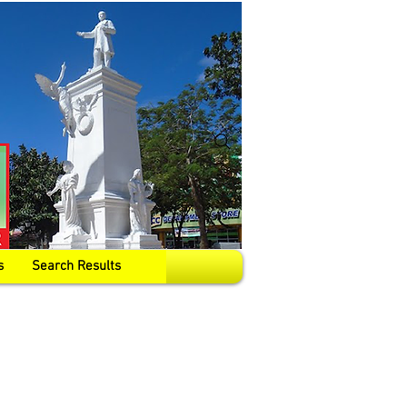
s
Search Results