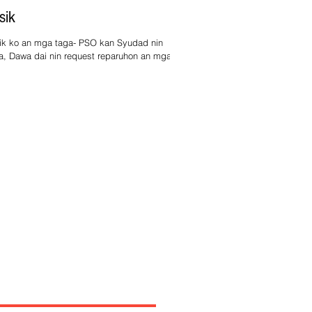
sik
ik ko an mga taga- PSO kan Syudad nin
, Dawa dai nin request reparuhon an mga
keta. Na panu-pano nin mga nakakaulang,
.