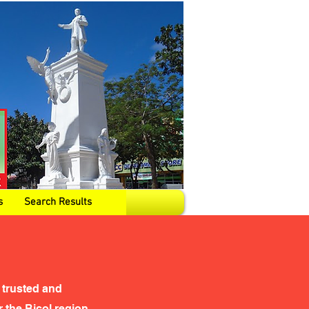
s
Search Results
 trusted and
the Bicol region,