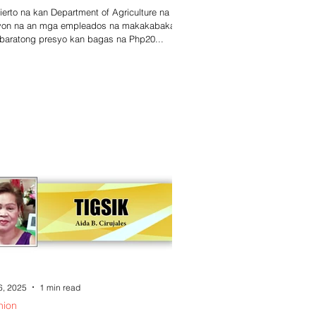
ierto na kan Department of Agriculture na
yon na an mga empleados na makakabakal
baratong presyo kan bagas na Php20...
6, 2025
1 min read
nion