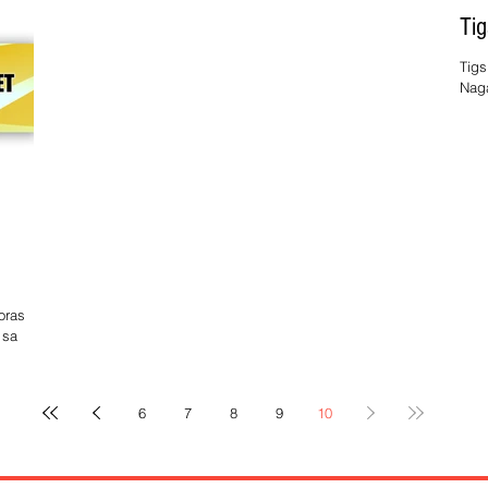
Tig
Tigs
Naga
bang
nin..
oras
 sa
igsik ko
6
7
8
9
10