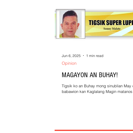
Jun 6, 2025
1 min read
Opinion
MAGAYON AN BUHAY!
Tigsik ko an Buhay mong sinublian May 
babawion kan Kaglalang Magin matanos
aroaldaw Sa Kaitaasan ika huhusgaran! T
an...